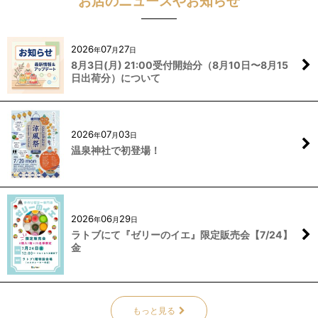
お店のニュースやお知らせ
2026
07
27
年
月
日
8月3日(月) 21:00受付開始分（8月10日〜8月15
日出荷分）について
2026
07
03
年
月
日
温泉神社で初登場！
2026
06
29
年
月
日
ラトブにて『ゼリーのイエ』限定販売会【7/24】
金
もっと見る