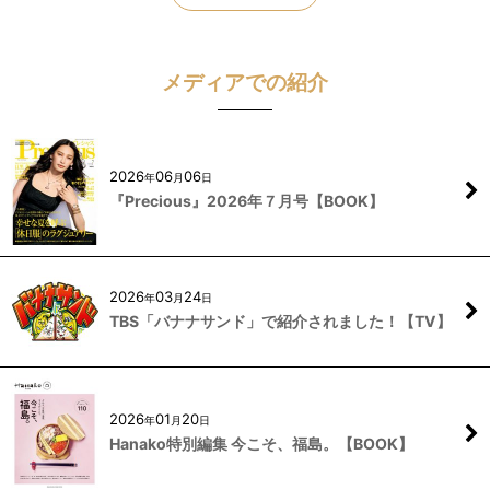
メディアでの紹介
2026
06
06
年
月
日
『Precious』2026年７月号【BOOK】
2026
03
24
年
月
日
TBS「バナナサンド」で紹介されました！【TV】
2026
01
20
年
月
日
Hanako特別編集 今こそ、福島。【BOOK】