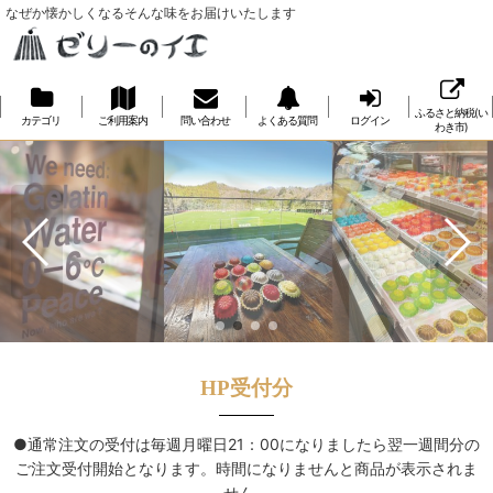
なぜか懐かしくなるそんな味をお届けいたします
ふるさと納税(い
カテゴリ
ご利用案内
問い合わせ
よくある質問
ログイン
わき市)
HP受付分
●通常注文の受付は毎週月曜日21：00になりましたら翌一週間分の
ご注文受付開始となります。時間になりませんと商品が表示されま
せん。