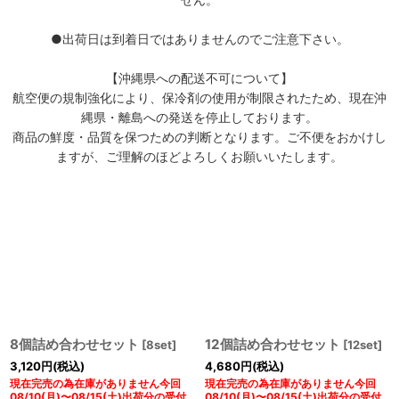
●出荷日は到着日ではありませんのでご注意下さい。
【沖縄県への配送不可について】
航空便の規制強化により、保冷剤の使用が制限されたため、現在沖
縄県・離島への発送を停止しております。
商品の鮮度・品質を保つための判断となります。ご不便をおかけし
ますが、ご理解のほどよろしくお願いいたします。
8個詰め合わせセット
12個詰め合わせセット
[
8set
]
[
12set
]
3,120
円
(税込)
4,680
円
(税込)
現在完売の為在庫がありません今回
現在完売の為在庫がありません今回
08/10(月)〜08/15(土)出荷分の受付
08/10(月)〜08/15(土)出荷分の受付