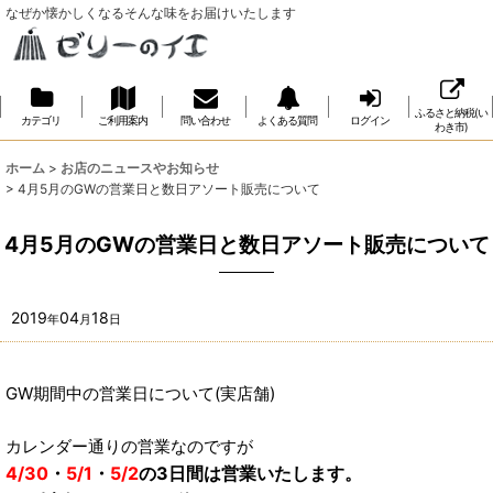
なぜか懐かしくなるそんな味をお届けいたします
ふるさと納税(い
カテゴリ
ご利用案内
問い合わせ
よくある質問
ログイン
わき市)
ホーム
>
お店のニュースやお知らせ
>
4月5月のGWの営業日と数日アソート販売について
4月5月のGWの営業日と数日アソート販売について
2019
04
18
年
月
日
GW期間中の営業日について(実店舗)
カレンダー通りの営業なのですが
4/30
・
5/1
・
5/2
の3日間は営業いたします。