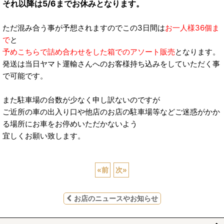
それ以降は5/6までお休みとなります。
ただ混み合う事が予想されますのでこの3日間は
お一人様36個ま
で
と
予めこちらで詰め合わせをした箱でのアソート販売
となります。
発送は当日ヤマト運輸さんへのお客様持ち込みをしていただく事
で可能です。
また駐車場の台数が少なく申し訳ないのですが
ご近所の車の出入り口や他店のお店の駐車場等などご迷惑がかか
る場所にお車をお停めいただかないよう
宜しくお願い致します。
«
前
次
»
お店のニュースやお知らせ