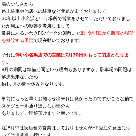
場の少なさから
路上駐車や他店への駐車など問題が出ておりまして、
30年以上小名浜という場所で営業をさせていただいておりまし
たが周辺への影響を考慮しまして
常磐にあるいわきFCパークの3階に
（仮）9月1日から販売の場所
を移設する予定
で現在動いております。
それに
伴い小名浜店での営業は7月30日をもって閉店となりま
す。
8月の期間は準備期間という理由もありますが、駐車場の問題は
解決出来ないため
約1ヶ月の間お休みとなります。
事前にもっと早くお知らせ出来れば良かったのですがころな禍で
スケジュール通り進まない部分も
ありましてご理解頂けますと幸いです。
注)8月中は実店舗の営業はしておりませんがHP受注の発送につ
いては通常通り行います