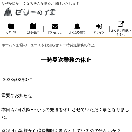
なぜか懐かしくなるそんな味をお届けいたします
ふるさと納税(い
カテゴリ
ご利用案内
問い合わせ
よくある質問
ログイン
わき市)
ホーム
>
お店のニュースやお知らせ
>
一時発送業務の休止
一時発送業務の休止
2023
02
07
年
月
日
重要なお知らせ
本日2/7日以降HPからの発送を休止させていただく事となりまし
た。
発端はお客様から消費期限を改ざんしているのではないか？