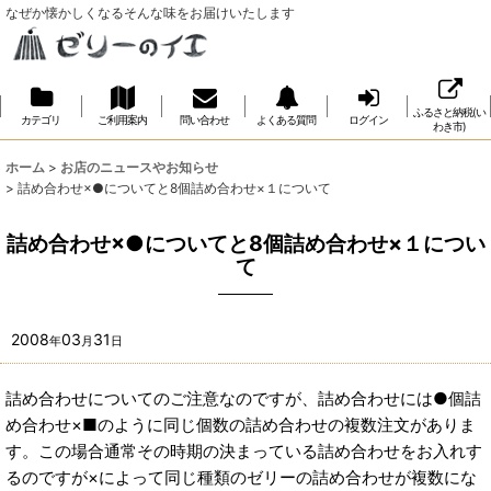
なぜか懐かしくなるそんな味をお届けいたします
ふるさと納税(い
カテゴリ
ご利用案内
問い合わせ
よくある質問
ログイン
わき市)
ホーム
>
お店のニュースやお知らせ
>
詰め合わせ×●についてと8個詰め合わせ×１について
詰め合わせ×●についてと8個詰め合わせ×１につい
て
2008
03
31
年
月
日
詰め合わせについてのご注意なのですが、詰め合わせには●個詰
め合わせ×■のように同じ個数の詰め合わせの複数注文がありま
す。この場合通常その時期の決まっている詰め合わせをお入れす
るのですが×によって同じ種類のゼリーの詰め合わせが複数にな