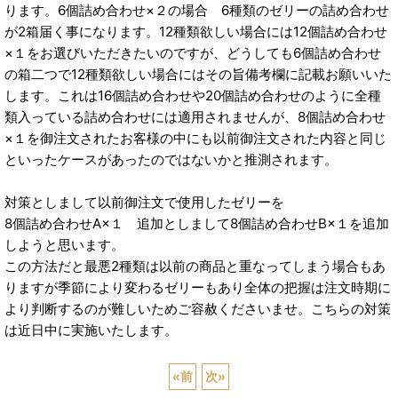
ります。6個詰め合わせ×２の場合 6種類のゼリーの詰め合わせ
が2箱届く事になります。12種類欲しい場合には12個詰め合わせ
×１をお選びいただきたいのですが、どうしても6個詰め合わせ
の箱二つで12種類欲しい場合にはその旨備考欄に記載お願いいた
します。これは16個詰め合わせや20個詰め合わせのように全種
類入っている詰め合わせには適用されませんが、8個詰め合わせ
×１を御注文されたお客様の中にも以前御注文された内容と同じ
といったケースがあったのではないかと推測されます。
対策としまして以前御注文で使用したゼリーを
8個詰め合わせA×１ 追加としまして8個詰め合わせB×１を追加
しようと思います。
この方法だと最悪2種類は以前の商品と重なってしまう場合もあ
りますが季節により変わるゼリーもあり全体の把握は注文時期に
より判断するのが難しいためご容赦くださいませ。こちらの対策
は近日中に実施いたします。
«
前
次
»