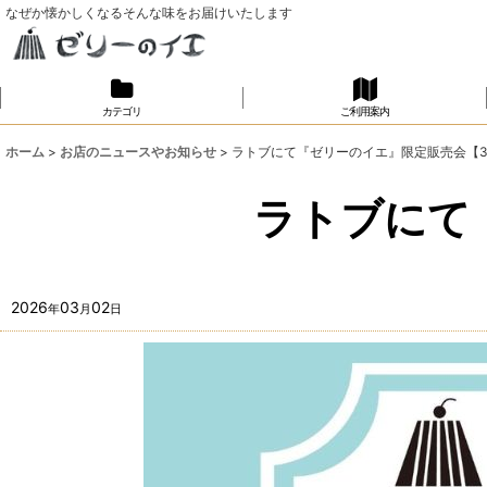
なぜか懐かしくなるそんな味をお届けいたします
カテゴリ
ご利用案内
ホーム
>
お店のニュースやお知らせ
>
ラトブにて『ゼリーのイエ』限定販売会【3/
ラトブにて
2026
03
02
年
月
日