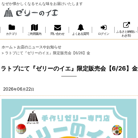
なぜか懐かしくなるそんな味をお届けいたします
ふるさと納税(い
カテゴリ
ご利用案内
問い合わせ
よくある質問
ログイン
わき市)
ホーム
>
お店のニュースやお知らせ
>
ラトブにて『ゼリーのイエ』限定販売会【6/26】金
ラトブにて『ゼリーのイエ』限定販売会【6/26】金
2026
06
22
年
月
日