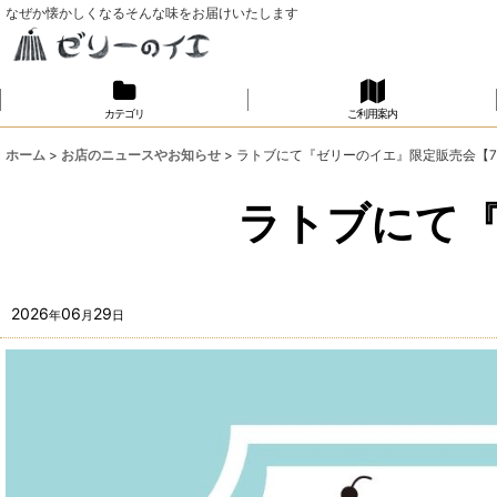
なぜか懐かしくなるそんな味をお届けいたします
カテゴリ
ご利用案内
ホーム
>
お店のニュースやお知らせ
>
ラトブにて『ゼリーのイエ』限定販売会【7/
ラトブにて『
2026
06
29
年
月
日