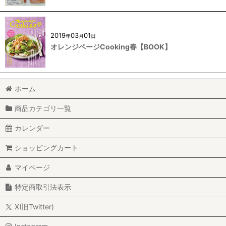
2019
03
01
年
月
日
オレンジページCooking春【BOOK】
ホーム
商品カテゴリ一覧
カレンダー
ショッピングカート
マイページ
特定商取引法表示
X(旧Twitter)